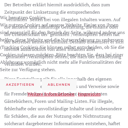
Der Betreiber erklärt hiermit ausdrücklich, dass zum
Zeitpunkt der Linksetzung die entsprechenden
Wir benutzen Cookies
"verlinkten" Seiten frei von illegalen Inhalten waren. Auf
Wir nutzen Cookies auf unserer Website. Einige von ihnen
die aktuelle und zukünftige Gestaltung, die Inhalte oder
sind essenziell für den Betrieb der Seite, während andere uns
die Urheberschaft der "gelinkten"/verknüpften Seiten hat
helfen, diese Website und die Nutzererfahrung zu verbessern
der Betreiber keinerlei Einfluss. Deshalb distanziert er sich
(Tracking Cookies). Sie können selbst entscheiden, ob Sie die
hiermit ausdrücklich von allen Inhalten aller
Cookies zulassen möchten. Bitte beachten Sie, dass bei einer
"gelinkten"/verknüpften Seiten, die nach der Linksetzung
Ablehnung womöglich nicht mehr alle Funktionalitäten der
verändert wurden.
Seite zur Verfügung stehen.
Diese Feststellung gilt für alle innerhalb des eigenen
AKZEPTIEREN
ABLEHNEN
Internet-Angebotes gesetzten Links und Verweise sowie
für Fremdeinträge in vom Betreiber eingerichteten
Weitere Informationen
|
Impressum
Gästebüchern, Foren und Mailing-Listen. Für illegale,
fehlerhafte oder unvollständige Inhalte und insbesondere
für Schäden, die aus der Nutzung oder Nichtnutzung
solcherart dargebotener Informationen entstehen, haftet